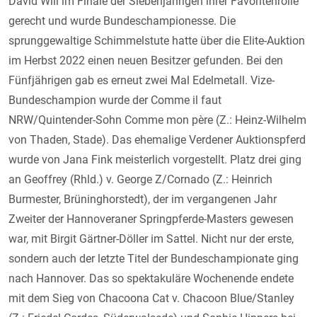
David Will im Finale der Siebenjährigen ihrer Favoritenrolle
gerecht und wurde Bundeschampionesse. Die
sprunggewaltige Schimmelstute hatte über die Elite-Auktion
im Herbst 2022 einen neuen Besitzer gefunden. Bei den
Fünfjährigen gab es erneut zwei Mal Edelmetall. Vize-
Bundeschampion wurde der Comme il faut
NRW/Quintender-Sohn Comme mon père (Z.: Heinz-Wilhelm
von Thaden, Stade). Das ehemalige Verdener Auktionspferd
wurde von Jana Fink meisterlich vorgestellt. Platz drei ging
an Geoffrey (Rhld.) v. George Z/Cornado (Z.: Heinrich
Burmester, Brüninghorstedt), der im vergangenen Jahr
Zweiter der Hannoveraner Springpferde-Masters gewesen
war, mit Birgit Gärtner-Döller im Sattel. Nicht nur der erste,
sondern auch der letzte Titel der Bundeschampionate ging
nach Hannover. Das so spektakuläre Wochenende endete
mit dem Sieg von Chacoona Cat v. Chacoon Blue/Stanley